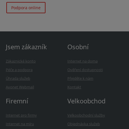
Podpora online
Jsem zákazník
Osobní
Zákaznické konto
Internet na doma
Péče a podpora
Ověření dostupnosti
Úhrada služeb
Přejděte k nám
Avonet Webmail
Kontakt
Firemní
Velkoobchod
Internet pro firmy
Velkoobchodní služby
Internet na míru
Objednávka služeb