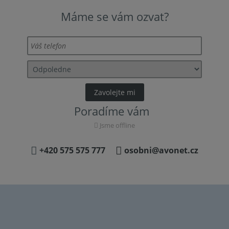
Máme se vám ozvat?
Poradíme vám
Jsme offline
+420 575 575 777
osobni@avonet.cz