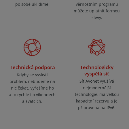
po sobě uklidíme.
věrnostním programu
můžete uplatnit formou
slevy.
Technická podpora
Technologicky
vyspělá síť
Kdyby se vyskytl
Síť Avonet využívá
problém, nebudeme na
nejmodernější
nic čekat. Vyřešíme ho
technologie, má velkou
a to rychle i o víkendech
kapacitní rezervu a je
a svátcích.
připravena na IPv6.