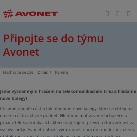
Připojte se do týmu
Avonet
Nacházíte se zde:
O nás
Kariéra
Jsme významným hráčem na telekomunikačním trhu a hledáme
nové kolegy!
Chceme nadále růst a tak hledáme nové kolegy, kteří se chtějí na
našem růstu aktivně podílet. Hledáme motivované uchazeče s
praxí v telekomunikacích, kteří mají zájem převzít odpovědnost za
své výsledky. Avonet nabízí svým zaměstnancům moderní zázemí,
přátelskou atmosféru mezi kolegy a uvolněné prostředí pro