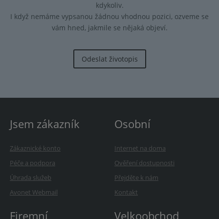
kdykoliv.
I když nemáme vypsanou žádnou vhodnou pozici, ozveme se
vám hned, jakmile se nějaká objeví.
Odeslat životopis
Jsem zákazník
Osobní
Zákaznické konto
Internet na doma
Péče a podpora
Ověření dostupnosti
Úhrada služeb
Přejděte k nám
Avonet Webmail
Kontakt
Firemní
Velkoobchod