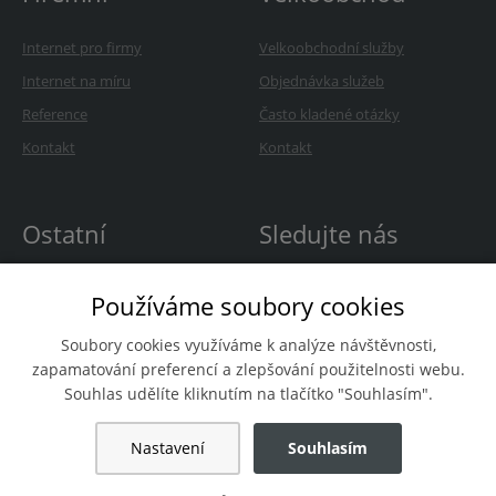
Internet pro firmy
Velkoobchodní služby
Internet na míru
Objednávka služeb
Reference
Často kladené otázky
Kontakt
Kontakt
Ostatní
Sledujte nás
O Avonetu
Používáme soubory cookies
Kariéra
Soubory cookies využíváme k analýze návštěvnosti,
Novinky
zapamatování preferencí a zlepšování použitelnosti webu.
Souhlas udělíte kliknutím na tlačítko "Souhlasím".
Nastavení
Souhlasím
Copyright
© AVONET, s.r.o. Všechna práva vyhrazena.
Prohlášení o