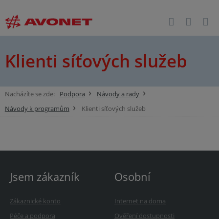
Klienti síťových služeb
Nacházíte se zde:
Podpora
Návody a rady
Návody k programům
Klienti síťových služeb
Jsem zákazník
Osobní
Zákaznické konto
Internet na doma
Péče a podpora
Ověření dostupnosti