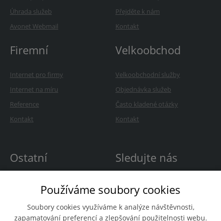
Úhrada služeb
Přejděte k nám
Avonet Webmail
Kontakt
Firemní
Velkoobchod
Internet pro firmy
Velkoobchodní služby
Internet na míru
Objednávka služeb
Reference
Často kladené otázky
Kontakt
Kontakt
Ostatní
Sledujte nás
O Avonetu
Používáme soubory cookies
Kariéra
Soubory cookies využíváme k analýze návštěvnosti,
Novinky
zapamatování preferencí a zlepšování použitelnosti webu.