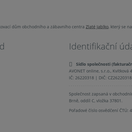
kovací dům obchodního a zábavního centra
Zlaté Jablko
, který se n
od
Identifikační úd
Sídlo společnosti (fakturačn
AVONET online, s.r.o., Kvítková 
IČ: 26220318 | DIČ: CZ26220318
Společnost zapsaná v obchodní
Brně, oddíl C, vložka 37801.
Pořadové číslo osvědčení ČTÚ: 