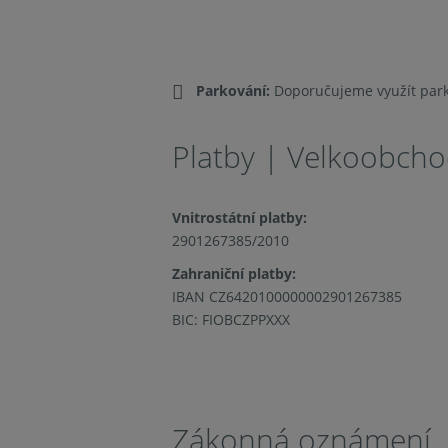
Parkování:
Doporučujeme využít par
Platby | Velkoobch
Vnitrostátní platby:
2901267385/2010
Zahraniční platby:
IBAN CZ6420100000002901267385
BIC: FIOBCZPPXXX
Zákonná oznámení