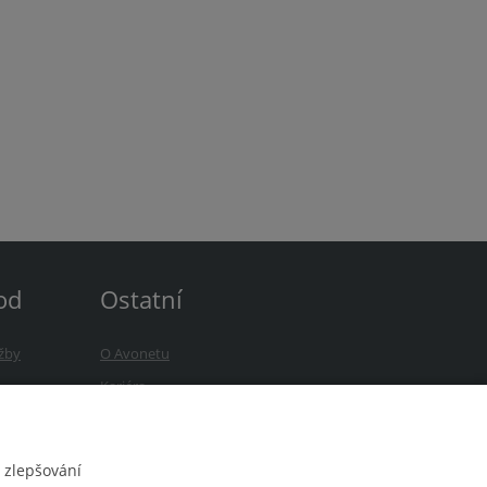
od
Ostatní
žby
O Avonetu
b
Kariéra
zky
Novinky
 zlepšování