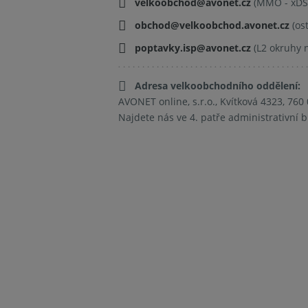
velkoobchod@avonet.cz
(MMO - xDSL
obchod@velkoobchod.avonet.cz
(ost
poptavky.isp@avonet.cz
(L2 okruhy n
Adresa velkoobchodního oddělení:
AVONET online, s.r.o., Kvítková 4323, 760 
Najdete nás ve 4. patře administrativní 