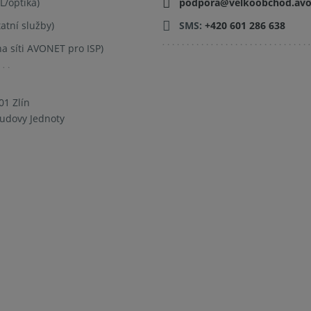
/optika)
podpora@velkoobchod.avon
atní služby)
SMS:
+420 601 286 638
a síti AVONET pro ISP)
01 Zlín
budovy Jednoty