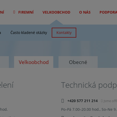
NÍ
FIREMNÍ
VELKOOBCHOD
O NÁS
PODPOR
a
Často kladené otázky
Kontakty
Velkoobchod
Obecné
lení
Technická pod
+420 577 211 214
Jsme offl
 hod.
Po–Pá 7.00–20.00 hod., So–Ne 9