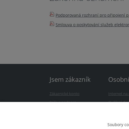
Podporovaná rozhraní pro připojení př
Smlouva o poskytování služeb elektro
Jsem zákazník
Osobn
Zákaznické konto
Internet n
Péče a podpora
Ověření dos
Úhrada služeb
Přejděte k 
Avonet Webmail
Kontakt
Soubory co