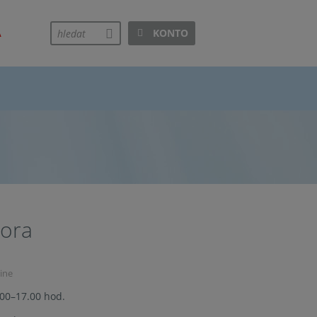
A
KONTO
hledej
pora
ine
.00–17.00 hod.