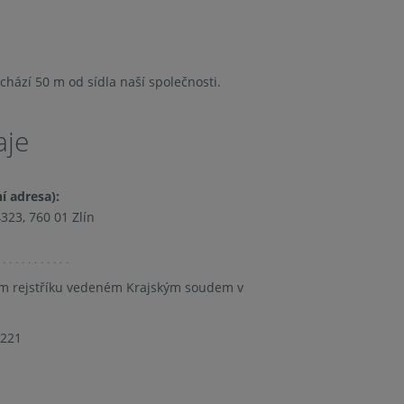
achází 50 m od sídla naší společnosti.
aje
í adresa):
4323, 760 01 Zlín
m rejstříku vedeném Krajským soudem v
4221