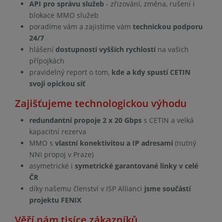
API pro správu služeb
- zřizování, změna, rušení i
blokace MMO služeb
poradíme vám a zajistíme vám
technickou podporu
24/7
hlášení
dostupnosti vyšších rychlostí
na vašich
přípojkách
pravidelný report o tom,
kde a kdy spustí CETIN
svoji opickou síť
Zajišťujeme technologickou výhodu
redundantní propoje 2 x 20 Gbps
s CETIN a velká
kapacitní rezerva
MMO s
vlastní konektivitou a IP adresami
(nutný
NNI propoj v Praze)
asymetrické i
symetrické garantované linky v celé
ČR
díky našemu členství v ISP Allianci
jsme součástí
projektu FENIX
Věří nám tisíce zákazníků