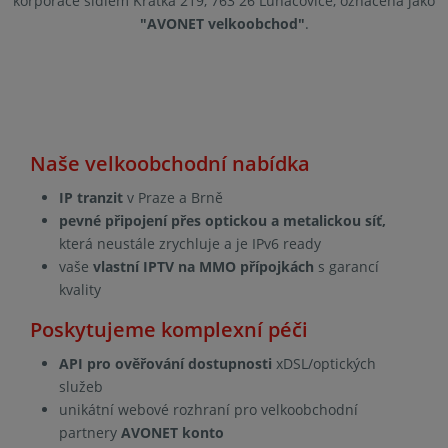
korporace sídlem Krátká 219, 763 26 Luhačovice, označená jako
"AVONET velkoobchod"
.
Naše velkoobchodní nabídka
IP tranzit
v Praze a Brně
pevné připojení přes optickou a metalickou síť,
která neustále zrychluje a je IPv6 ready
vaše
vlastní IPTV na MMO přípojkách
s garancí
kvality
Poskytujeme komplexní péči
API pro ověřování dostupnosti
xDSL/optických
služeb
unikátní webové rozhraní pro velkoobchodní
partnery
AVONET konto