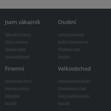
Jsem zákazník
Osobní
Zákaznické konto
Internet na doma
Péče a podpora
Ověření dostupnosti
Úhrada služeb
Přejděte k nám
Avonet Webmail
Kontakt
Firemní
Velkoobchod
Internet pro firmy
Velkoobchodní služby
Internet na míru
Objednávka služeb
Reference
Často kladené otázky
Kontakt
Kontakt