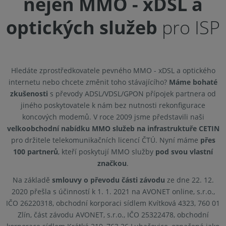
nejen MMO - xDSL a
optických služeb
pro ISP
Hledáte zprostředkovatele pevného MMO - xDSL a optického
internetu nebo chcete změnit toho stávajícího?
Máme bohaté
zkušenosti
s převody ADSL/VDSL/GPON přípojek partnera od
jiného poskytovatele k nám bez nutnosti rekonfigurace
koncových modemů. V roce 2009 jsme představili naši
velkoobchodní nabídku MMO služeb na infrastruktuře CETIN
pro držitele telekomunikačních licencí ČTÚ. Nyní máme
přes
100 partnerů
, kteří poskytují MMO služby
pod svou vlastní
značkou
.
Na základě
smlouvy o převodu části závodu
ze dne 22. 12.
2020 přešla s účinností k 1. 1. 2021 na AVONET online, s.r.o.,
IČO 26220318, obchodní korporaci sídlem Kvítková 4323, 760 01
Zlín, část závodu AVONET, s.r.o., IČO 25322478, obchodní