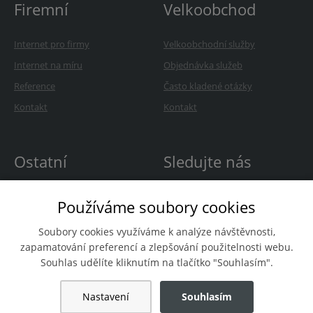
Firemní
Velkoobchod
Internet pro firmy
Velkoobchodní služby
Internet na míru
Objednávka služeb
Reference
Často kladené otázky
Kontakt
Kontakt
Ostatní
Sledujte nás
O Avonetu
Používáme soubory cookies
Kariéra
Soubory cookies využíváme k analýze návštěvnosti,
Novinky
zapamatování preferencí a zlepšování použitelnosti webu.
Souhlas udělíte kliknutím na tlačítko "Souhlasím".
Nastavení
Souhlasím