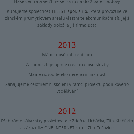
Naše centrála ve Zlíně se rozrůstá do 2 pater budovy
Kupujeme společnost
TELEST, spol. s r.o.
, která provozuje ve
zlínském průmyslovém areálu vlastní telekomunikační síť, jejíž
základy položila již firma Baťa
2013
Máme nové call centrum
Zásadně zlepšujeme naše mailové služby
Máme novou telekonferenční místnost
Zahajujeme celofiremní školení v rámci projektu podnikového
vzdělávání
2012
Přebíráme zákazníky poskytovatele Zdeňka Hrbáčka, Zlín-Klečůvka
a zákazníky ONE INTERNET s.r.o., Zlín-Tečovice