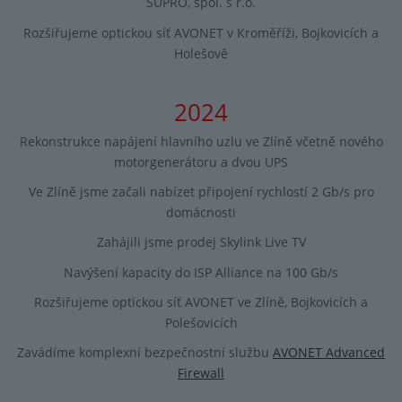
SUPRO, spol. s r.o.
Rozšiřujeme optickou síť AVONET v Kroměříži, Bojkovicích a
Holešově
2024
Rekonstrukce napájení hlavního uzlu ve Zlíně včetně nového
motorgenerátoru a dvou UPS
Ve Zlíně jsme začali nabízet připojení rychlostí 2 Gb/s pro
domácnosti
Zahájili jsme prodej Skylink Live TV
Navýšení kapacity do ISP Alliance na 100 Gb/s
Rozšiřujeme optickou síť AVONET ve Zlíně, Bojkovicích a
Polešovicích
Zavádíme komplexní bezpečnostní službu
AVONET Advanced
Firewall