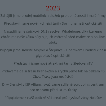
2023
Zahájili jsme prodej mobilních služeb pro domácnosti i malé firmy
Představili jsme nové rychlejší tarify Sprint na naší optické síti
Nasadili jsme špičkový DNS resolver Whalebone, díky kterému
chráníme naše zákazníky a jejich zařízení před malware a on-line
útoky
Připojili jsme sídliště Mojmír a Štěpnice v Uherském Hradišti k naší
gigabitové optické síti
Představili jsme nové atraktivní tarify SledovaniTV
Přidáváme další trasu Praha–Zlín a zrychlujeme tak na celkem 40
Gb/s. Trasy jsou nezávislé
Díky členství v ISP Allianci využíváme sdílené scrubbing centrum
pro ochranu před DDoS útoky
Připojujeme k naší optické síti areál průmyslové zóny Holešov