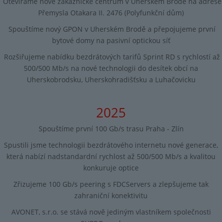
Otevíráme nové zákaznické centrum v Uherském Brodě na adrese
Přemysla Otakara II. 2476 (Polyfunkční dům)
Spouštíme nový GPON v Uherském Brodě a přepojujeme první
bytové domy na pasivní optickou síť
Rozšiřujeme nabídku bezdrátových tarifů Sprint RD s rychlostí až
500/500 Mb/s na nové technologii do desítek obcí na
Uherskobrodsku, Uherskohradišťsku a Luhačovicku
2025
Spouštíme první 100 Gb/s trasu Praha - Zlín
Spustili jsme technologii bezdrátového internetu nové generace,
která nabízí nadstandardní rychlost až 500/500 Mb/s a kvalitou
konkuruje optice
Zřizujeme 100 Gb/s peering s FDCServers a zlepšujeme tak
zahraniční konektivitu
AVONET, s.r.o. se stává nově jediným vlastníkem společnosti