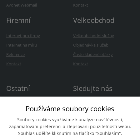
Avonet Webmail
Kontakt
Firemní
Velkoobchod
Internet pro firmy
Velkoobchodní služby
Internet na míru
Objednávka služeb
Reference
Často kladené otázky
Kontakt
Kontakt
Ostatní
Sledujte nás
O Avonetu
Používáme soubory cookies
Kariéra
Soubory cookies využíváme k analýze návštěvnosti,
Novinky
zapamatování preferencí a zlepšování použitelnosti webu.
Souhlas udělíte kliknutím na tlačítko "Souhlasím".