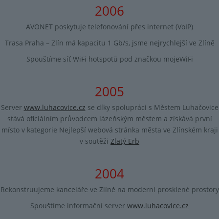
2006
AVONET poskytuje telefonování přes internet (VoIP)
Trasa Praha – Zlín má kapacitu 1 Gb/s, jsme nejrychlejší ve Zlíně
Spouštíme síť WiFi hotspotů pod značkou mojeWiFi
2005
Server
www.luhacovice.cz
se díky spolupráci s Městem Luhačovice
stává oficiálním průvodcem lázeňským městem a získává první
místo v kategorie Nejlepší webová stránka města ve Zlínském kraji
v soutěži
Zlatý Erb
2004
Rekonstruujeme kanceláře ve Zlíně na moderní prosklené prostory
Spouštíme informační server
www.luhacovice.cz