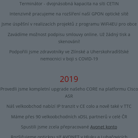
Terminátor - dvojnásobná kapacita na síti CETIN
Intenzivně pracujeme na rozšíření naší GPON optické sítě
Jsme úspěšní v realizacích projektů z programu WiFi4EU pro obce
Zavádíme možnost podpisu smlouvy online. Už žádný tisk a
skenování!
Podpořili jsme zdravotníky ve Zlínské a Uherskohraďišťské
nemocnici v boji s COVID-19
2019
Provedli jsme kompletní upgrade našeho CORE na platformu CIsco
ASR
Náš velkoobchod nabízí IP tranzit v CE colo a nově také v TTC
Máme přes 90 velkoobchodních xDSL partnerů v celé ČR
Spustili jsme zcela přepracované
Avonet konto
Rozšiřujeme optickou síť AVONET v Hluku a Luhačovicích