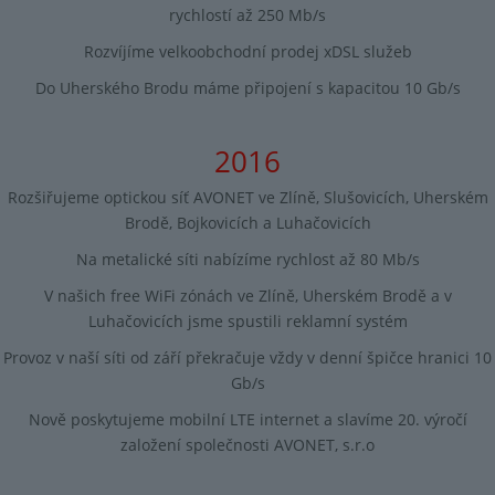
rychlostí až 250 Mb/s
Rozvíjíme velkoobchodní prodej xDSL služeb
Do Uherského Brodu máme připojení s kapacitou 10 Gb/s
2016
Rozšiřujeme optickou síť AVONET ve Zlíně, Slušovicích, Uherském
Brodě, Bojkovicích a Luhačovicích
Na metalické síti nabízíme rychlost až 80 Mb/s
V našich free WiFi zónách ve Zlíně, Uherském Brodě a v
Luhačovicích jsme spustili reklamní systém
Provoz v naší síti od září překračuje vždy v denní špičce hranici 10
Gb/s
Nově poskytujeme mobilní LTE internet a slavíme 20. výročí
založení společnosti AVONET, s.r.o