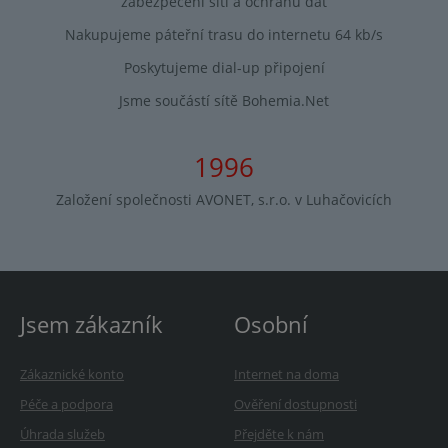
zabezpečení sítí a ochranu dat
Nakupujeme páteřní trasu do internetu 64 kb/s
Poskytujeme dial-up připojení
Jsme součástí sítě Bohemia.Net
1996
Založení společnosti AVONET, s.r.o. v Luhačovicích
Jsem zákazník
Osobní
Zákaznické konto
Internet na doma
Péče a podpora
Ověření dostupnosti
Úhrada služeb
Přejděte k nám