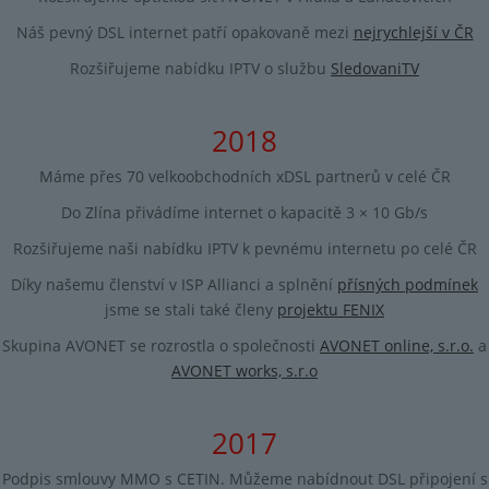
Náš pevný DSL internet patří opakovaně mezi
nejrychlejší v ČR
Rozšiřujeme nabídku IPTV o službu
SledovaniTV
2018
Máme přes 70 velkoobchodních xDSL partnerů v celé ČR
Do Zlína přivádíme internet o kapacitě 3 × 10 Gb/s
Rozšiřujeme naši nabídku IPTV k pevnému internetu po celé ČR
Díky našemu členství v ISP Allianci a splnění
přísných podmínek
jsme se stali také členy
projektu FENIX
Skupina AVONET se rozrostla o společnosti
AVONET online, s.r.o.
a
AVONET works, s.r.o
2017
Podpis smlouvy MMO s CETIN. Můžeme nabídnout DSL připojení s