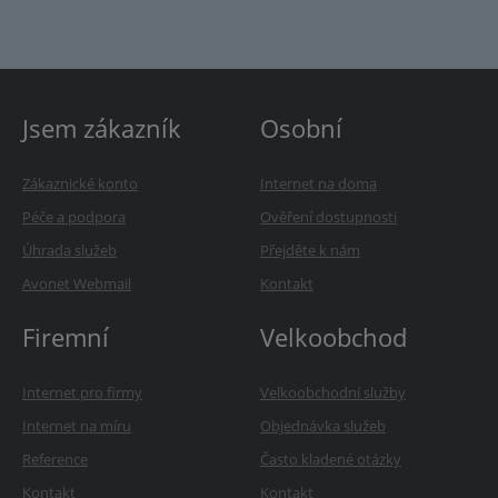
Jsem zákazník
Osobní
Zákaznické konto
Internet na doma
Péče a podpora
Ověření dostupnosti
Úhrada služeb
Přejděte k nám
Avonet Webmail
Kontakt
Firemní
Velkoobchod
Internet pro firmy
Velkoobchodní služby
Internet na míru
Objednávka služeb
Reference
Často kladené otázky
Kontakt
Kontakt