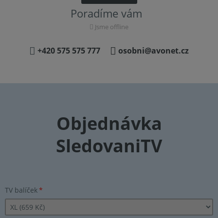
Poradíme vám
Jsme offline
+420 575 575 777
osobni@avonet.cz
Objednávka
SledovaniTV
TV balíček
*