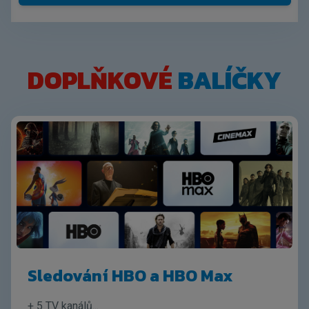
DOPLŇKOVÉ
BALÍČKY
Sledování HBO a HBO Max
+ 5 TV kanálů
...