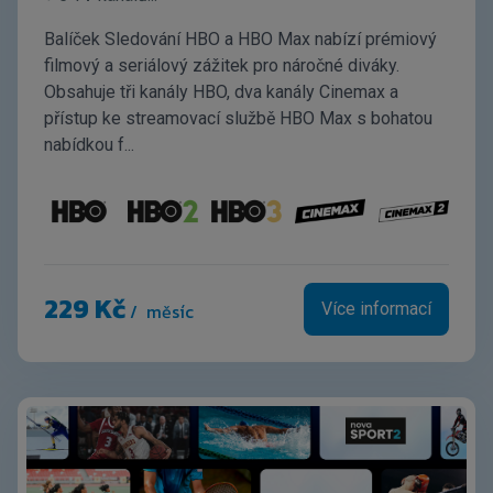
Balíček Sledování HBO a HBO Max nabízí prémiový
filmový a seriálový zážitek pro náročné diváky.
Obsahuje tři kanály HBO, dva kanály Cinemax a
přístup ke streamovací službě HBO Max s bohatou
nabídkou f...
a další...
229 Kč
/ měsíc
Více informací