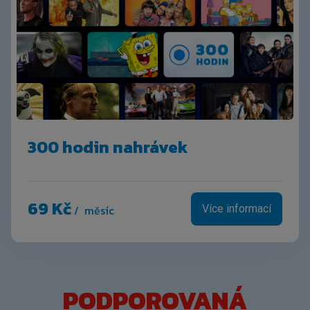
300 hodin nahrávek
69 Kč
/ měsíc
Více informací
PODPOROVANÁ