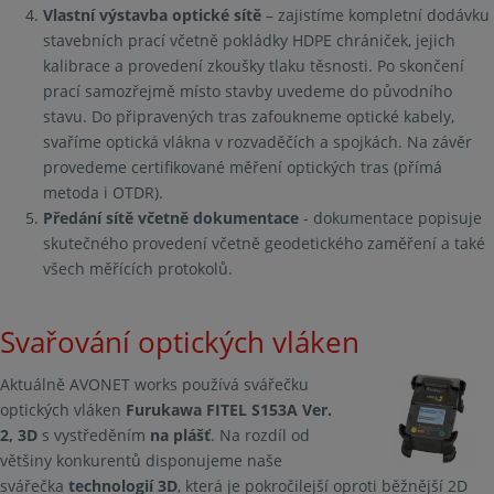
Vlastní výstavba optické sítě
– zajistíme kompletní dodávku
stavebních prací včetně pokládky HDPE chrániček, jejich
kalibrace a provedení zkoušky tlaku těsnosti. Po skončení
prací samozřejmě místo stavby uvedeme do původního
stavu. Do připravených tras zafoukneme optické kabely,
svaříme optická vlákna v rozvaděčích a spojkách. Na závěr
provedeme certifikované měření optických tras (přímá
metoda i OTDR).
Předání sítě včetně dokumentace
- dokumentace popisuje
skutečného provedení včetně geodetického zaměření a také
všech měřících protokolů.
Svařování optických vláken
Aktuálně AVONET works používá svářečku
optických vláken
Furukawa FITEL S153A Ver.
2, 3D
s vystředěním
na plášť
. Na rozdíl od
většiny konkurentů disponujeme naše
svářečka
technologií 3D
, která je pokročilejší oproti běžnější 2D