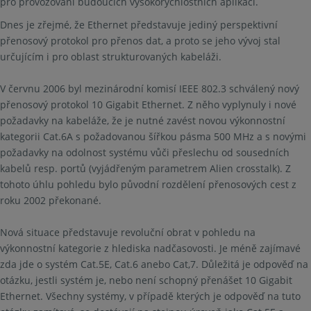
pro provozování budoucích vysokorychlostních aplikací.
Dnes je zřejmé, že Ethernet představuje jediný perspektivní
přenosový protokol pro přenos dat, a proto se jeho vývoj stal
určujícím i pro oblast strukturovaných kabeláži.
V červnu 2006 byl mezinárodní komisí IEEE 802.3 schválený nový
přenosový protokol 10 Gigabit Ethernet. Z něho vyplynuly i nové
požadavky na kabeláže, že je nutné zavést novou výkonnostní
kategorii Cat.6A s požadovanou šířkou pásma 500 MHz a s novými
požadavky na odolnost systému vůči přeslechu od sousedních
kabelů resp. portů (vyjádřeným parametrem Alien crosstalk). Z
tohoto úhlu pohledu bylo původní rozdělení přenosových cest z
roku 2002 překonané.
Nová situace představuje revoluční obrat v pohledu na
výkonnostní kategorie z hlediska nadčasovosti. Je méně zajímavé
zda jde o systém Cat.5E, Cat.6 anebo Cat,7. Důležitá je odpověď na
otázku, jestli systém je, nebo není schopný přenášet 10 Gigabit
Ethernet. Všechny systémy, v případě kterých je odpověď na tuto