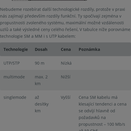
Nebudeme rozebírat další technologické rozdíly, protože v praxi
nás zajímají především rozdíly funkční. Ty spočívají zejména v
propustnosti zvoleného systému, maximální možné vzdálenosti
uzlů a také výsledné ceny celého řešení, V tabulce níže porovnáme
technologie SM a MM i s UTP kabelem:
Technologie
Dosah
Cena
Poznámka
UTP/STP
90 m
Nízká
multimode
max. 2
Nižší
km
singlemode
až
Vyšší
Cena SM kabelu má
desítky
klesající tendenci a cena
km
se odvíjí hlavně od
požadavků na
propustnost – 100 Mb/s
až 10 GbE