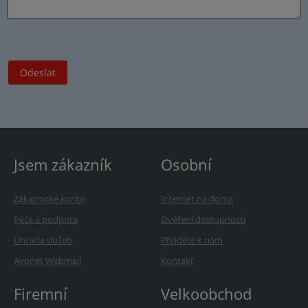
Jsem zákazník
Osobní
Zákaznické konto
Internet na doma
Péče a podpora
Ověření dostupnosti
Úhrada služeb
Přejděte k nám
Avonet Webmail
Kontakt
Firemní
Velkoobchod