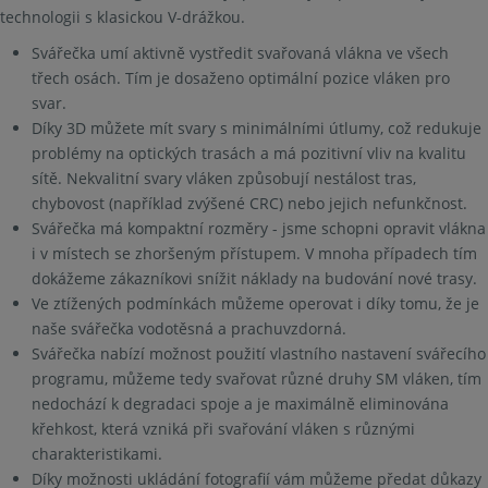
technologii s klasickou V-drážkou.
Svářečka umí aktivně vystředit svařovaná vlákna ve všech
třech osách. Tím je dosaženo optimální pozice vláken pro
svar.
Díky 3D můžete mít svary s minimálními útlumy, což redukuje
problémy na optických trasách a má pozitivní vliv na kvalitu
sítě. Nekvalitní svary vláken způsobují nestálost tras,
chybovost (například zvýšené CRC) nebo jejich nefunkčnost.
Svářečka má kompaktní rozměry - jsme schopni opravit vlákna
i v místech se zhoršeným přístupem. V mnoha případech tím
dokážeme zákazníkovi snížit náklady na budování nové trasy.
Ve ztížených podmínkách můžeme operovat i díky tomu, že je
naše svářečka vodotěsná a prachuvzdorná.
Svářečka nabízí možnost použití vlastního nastavení svářecího
programu, můžeme tedy svařovat různé druhy SM vláken, tím
nedochází k degradaci spoje a je maximálně eliminována
křehkost, která vzniká při svařování vláken s různými
charakteristikami.
Díky možnosti ukládání fotografií vám můžeme předat důkazy