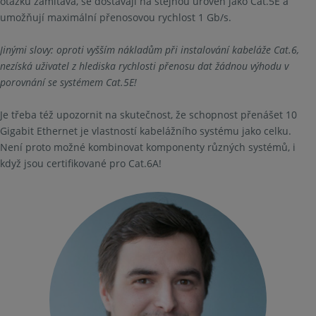
otázku zamítavá, se dostávají na stejnou úroveň jako Cat.5E a
umožňují maximální přenosovou rychlost 1 Gb/s.
Jinými slovy: oproti vyšším nákladům při instalování kabeláže Cat.6,
nezíská uživatel z hlediska rychlosti přenosu dat žádnou výhodu v
porovnání se systémem Cat.5E!
Je třeba též upozornit na skutečnost, že schopnost přenášet 10
Gigabit Ethernet je vlastností kabelážního systému jako celku.
Není proto možné kombinovat komponenty různých systémů, i
když jsou certifikované pro Cat.6A!