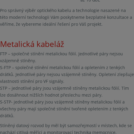
Pro správný výběr optického kabelu a technologie nasazené na
této moderní technologii Vám poskytneme bezplatné konzultace a
věříme, že vybereme ideální řešení pro Váš projekt.
Metalická kabeláž
FTP – společné stínění metalickou fólií. Jednotlivé páry nejsou
vzájemně stíněny.
S-FTP – společné stínění metalickou fólií a opletením z tenkých
drátků. Jednotlivé páry nejsou vzájemně stíněny. Opletení zlepšuje
vlastnosti stínění pro VF signály.
STP – jednotlivé páry jsou vzájemně stíněny metalickou fólií. Tím
lze dosáhnout nižších hodnot přeslechu mezi páry.
S-STP- jednotlivé páry jsou vzájemně stíněny metalickou fólií a
všechny páry mají společné stínění tvořené opletením z tenkých
drátků.
Stíněný datový rozvod by měl být samozřejmostí v místech, kde se
nachází citlivá měřící a monitorovací technika (nemocnice,