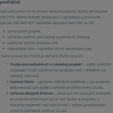
potřebné.
Specializujeme se na liniové telekomunikační stavby přístupové
sítě FTTx. Máme bohaté zkušenosti s výstavbou a provozem
optické sítě AVONET. Zajistíme výstavbu Vaší sítě na klíč.
zpracujeme projekt,
vyřídíme územní rozhodnutí a potřebné smlouvy,
zaštítíme vlastní výstavbu sítě,
nabídneme Vám i následný servis kabelových tras.
Naše spolupráce může probíhat v těchto krocích:
Studie proveditelnosti a následný projekt
– podle umístění
zájmových bodů navrhneme strukturu sítě s ohledem na
náklady realizace.
Územní řízení
– zajistíme potřebné podklady a zpracujeme
dokumentaci pro vydání rozhodnutí příslušného úřadu.
Vyřízení věcných břemen
– zásahům do sporných pozemků
se snažíme předcházet již ve fázi studie a projektu, s
vlastníky pozemků naši specialisté v oblasti projednávání
uzavřou potřebné smlouvy za vás.