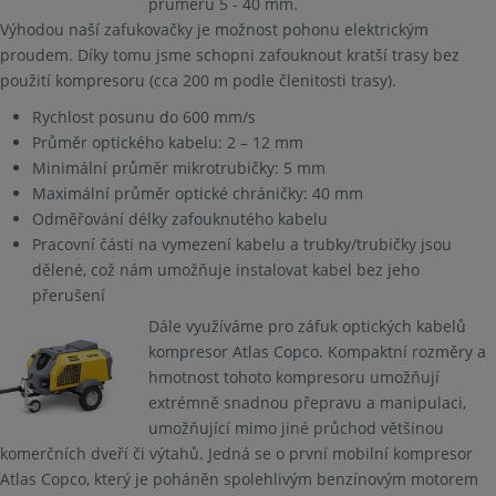
průměru 5 - 40 mm.
Výhodou naší zafukovačky je možnost pohonu elektrickým
proudem. Díky tomu jsme schopni zafouknout kratší trasy bez
použití kompresoru (cca 200 m podle členitosti trasy).
Rychlost posunu do 600 mm/s
Průměr optického kabelu: 2 – 12 mm
Minimální průměr mikrotrubičky: 5 mm
Maximální průměr optické chráničky: 40 mm
Odměřování délky zafouknutého kabelu
Pracovní části na vymezení kabelu a trubky/trubičky jsou
dělené, což nám umožňuje instalovat kabel bez jeho
přerušení
Dále využíváme pro záfuk optických kabelů
kompresor Atlas Copco. Kompaktní rozměry a
hmotnost tohoto kompresoru umožňují
extrémně snadnou přepravu a manipulaci,
umožňující mimo jiné průchod většinou
komerčních dveří či výtahů. Jedná se o první mobilní kompresor
Atlas Copco, který je poháněn spolehlivým benzínovým motorem