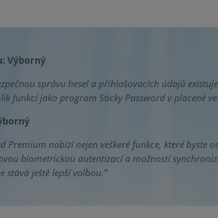
: Výborný
zpečnou správu hesel a přihlašovacích údajů existuj
lik funkcí jako program Sticky Password v placené v
ýborný
d Premium nabízí nejen veškeré funkce, které byste od 
ovou biometrickou autentizací a možností synchroniza
e stává ještě lepší volbou.”