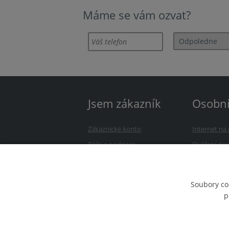
Máme se vám ozvat?
Jsem zákazník
Osobn
Zákaznické konto
Internet n
Péče a podpora
Ověření dos
Úhrada služeb
Přejděte k 
Avonet Webmail
Kontakt
Soubory co
p