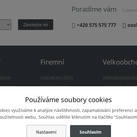
Poradíme vám
Jsme o
+420 575 575 777
oso
í
Firemní
Velkoobch
a doma
Internet pro firmy
Velkoobchodní slu
tupnosti
Internet na míru
Objednávka služe
nám
Reference
Často kladené otá
Používáme soubory cookies
Kontakt
Kontakt
okies využíváme k analýze návštěvnosti, zapamatování preferencí a
oužitelnosti webu. Souhlas udělíte kliknutím na tlačítko "Souhlasím
Nastavení
Souhlasím