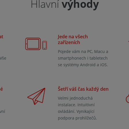
Hlavní
výhody
at
Jede na všech
zařízeních
Pojede vám na PC, Macu a
 Vše
smartphonech i tabletech
se systémy Android a iOS.
né
Šetří váš čas každý den
Velmi jednoduchá
instalace. Intuitivní
vní
ovládání. Vynikající
podpora prohlížečů.