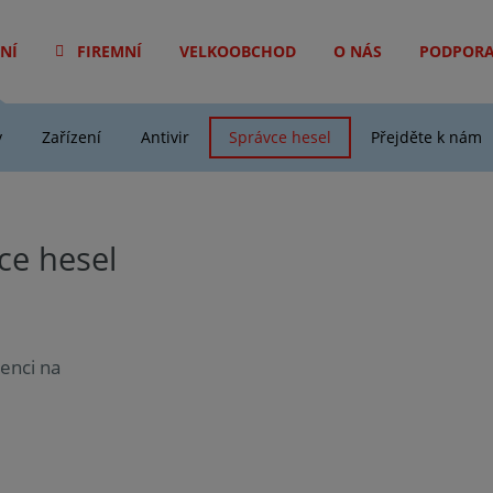
NÍ
FIREMNÍ
VELKOOBCHOD
O NÁS
PODPOR
y
Zařízení
Antivir
Správce hesel
Přejděte k nám
ce hesel
cenci na