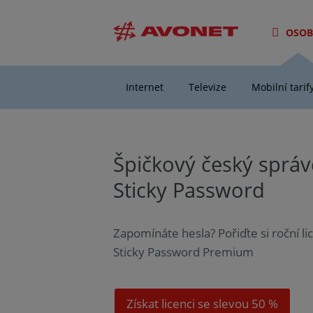
OSOB
Internet
Televize
Mobilní tarif
Špičkový český správ
Sticky Password
Zapomínáte hesla? Pořiďte si roční li
Sticky Password Premium
Získat licenci se slevou 50 %