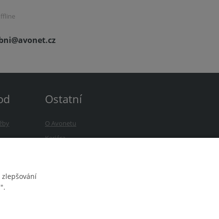
ffline
bni@avonet.cz
od
Ostatní
žby
O Avonetu
b
Kariéra
zky
Novinky
 zlepšování
".