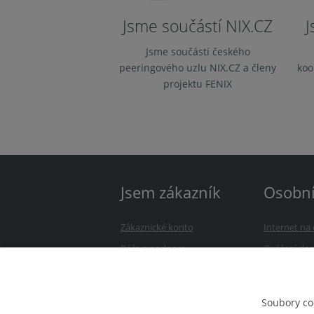
Jsme součástí NIX.CZ
J
Jsme součástí českého
peeringového uzlu NIX.CZ a členy
koo
projektu FENIX
Jsem zákazník
Osobn
Zákaznické konto
Internet n
Péče a podpora
Ověření dos
Úhrada služeb
Přejděte k 
Avonet Webmail
Kontakt
Soubory co