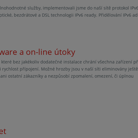
ohodnotné služby, implementovali jsme do naší sítě protokol IPv6
ptické, bezdrátové a DSL technologii IPv6 ready. Přidělování IPv6 ad
are a on-line útoky
, které bez jakékoliv dodatečné instalace chrání všechna zařízení p
i rychlost přípojení. Možné hrozby jsou v naší síti eliminovány ještě
 ani ostatní zákazníky a nezpůsobí zpomalení, omezení, či úplnou
et