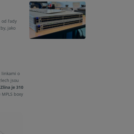
e od řady
by, jako
 linkami o
zlech jsou
Zlína je 310
me MPLS boxy