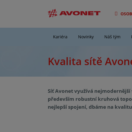
OSOB
Kariéra
Novinky
Náš tým
Kvalita sítě Avon
Síť Avonet využívá nejmodernější 
především robustní kruhová topolo
nejlepší spojení, dbáme na kvali