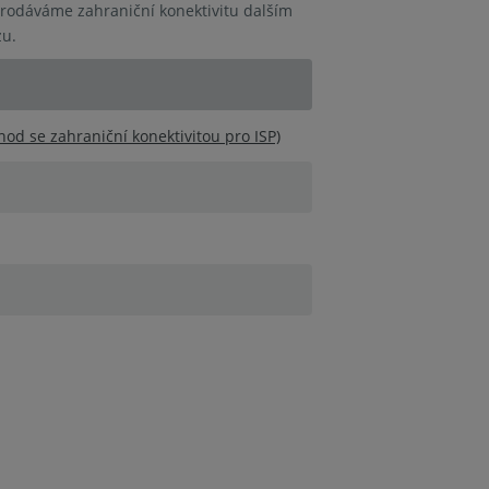
 prodáváme zahraniční konektivitu dalším
zu.
od se zahraniční konektivitou pro ISP)