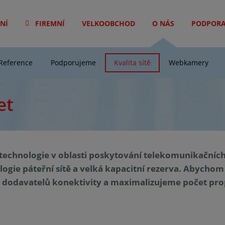
NÍ
FIREMNÍ
VELKOOBCHOD
O NÁS
PODPOR
Reference
Podporujeme
Kvalita sítě
Webkamery
et
technologie v oblasti poskytování telekomunikačních s
gie páteřní sítě a velká kapacitní rezerva. Abychom 
tu dodavatelů konektivity a maximalizujeme počet pr