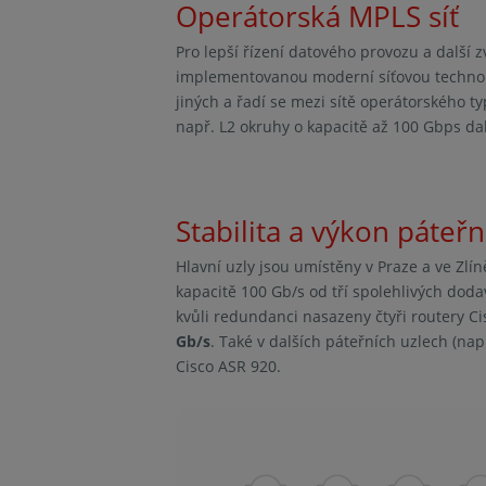
Operátorská MPLS síť
Pro lepší řízení datového provozu a další
implementovanou moderní síťovou technolog
jiných a řadí se mezi sítě operátorského ty
např. L2 okruhy o kapacitě až 100 Gbps d
Stabilita a výkon páteřní
Hlavní uzly jsou umístěny v Praze a ve Zlí
kapacitě 100 Gb/s od tří spolehlivých dodav
kvůli redundanci nasazeny čtyři routery Ci
Gb/s
. Také v dalších páteřních uzlech (n
Cisco ASR 920.