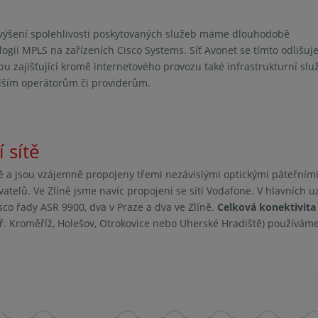
 zvýšení spolehlivosti poskytovaných služeb máme dlouhodobě
ii MPLS na zařízeních Cisco Systems. Síť Avonet se tímto odlišuj
pu zajišťující kromě internetového provozu také infrastrukturní služ
alším operátorům či providerům.
 sítě
ně a jsou vzájemně propojeny třemi nezávislými optickými páteřními
atelů. Ve Zlíně jsme navíc propojeni se sítí Vodafone. V hlavních u
sco řady ASR 9900, dva v Praze a dva ve Zlíně.
Celková konektivita 
apř. Kroměříž, Holešov, Otrokovice nebo Uherské Hradiště) používá