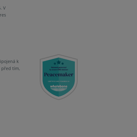
. V
res
řipojená k
 před tím,