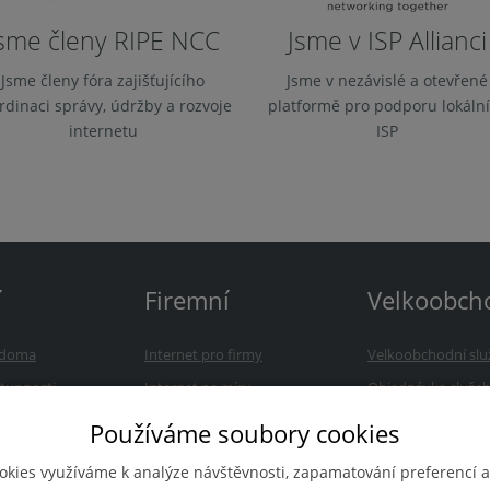
sme členy RIPE NCC
Jsme v ISP Allianci
Jsme členy fóra zajišťujícího
Jsme v nezávislé a otevřené
rdinaci správy, údržby a rozvoje
platformě pro podporu lokáln
internetu
ISP
í
Firemní
Velkoobch
a doma
Internet pro firmy
Velkoobchodní slu
tupnosti
Internet na míru
Objednávka služe
nám
Reference
Často kladené otá
Používáme soubory cookies
Kontakt
Kontakt
okies využíváme k analýze návštěvnosti, zapamatování preferencí a