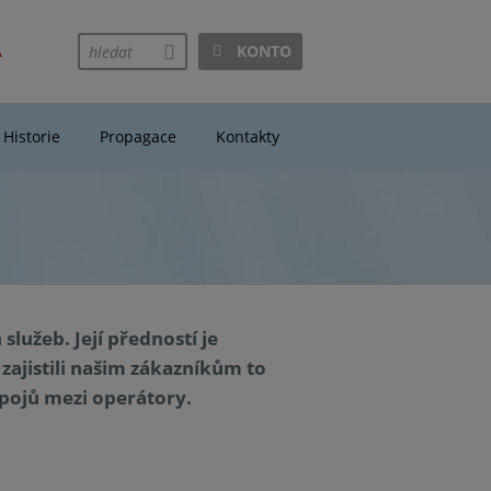
A
KONTO
hledej
Historie
Propagace
Kontakty
lužeb. Její předností je
zajistili našim zákazníkům to
opojů mezi operátory.