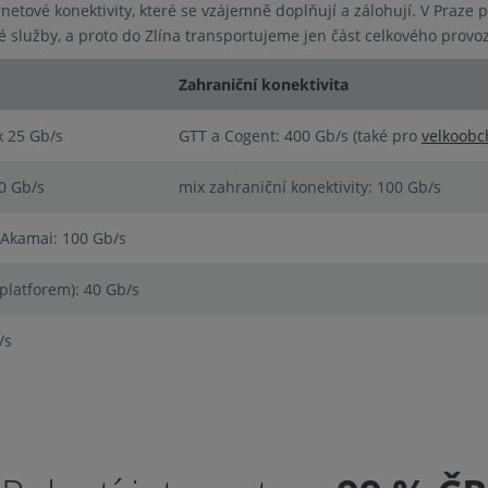
rnetové konektivity, které se vzájemně doplňují a zálohují. V Praze
 služby, a proto do Zlína transportujeme jen část celkového provo
Zahraniční konektivita
x 25 Gb/s
GTT a Cogent: 400 Gb/s (také pro
velkoobch
0 Gb/s
mix zahraniční konektivity: 100 Gb/s
 Akamai: 100 Gb/s
platforem): 40 Gb/s
/s