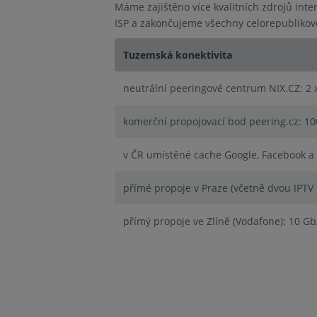
Máme zajištěno více kvalitních zdrojů inte
ISP a zakončujeme všechny celorepublikové
Tuzemská konektivita
neutrální peeringové centrum NIX.CZ: 2 
komerční propojovací bod peering.cz: 10
v ČR umístěné cache Google, Facebook a
přímé propoje v Praze (včetně dvou IPTV 
přímý propoje ve Zlíně (Vodafone): 10 Gb