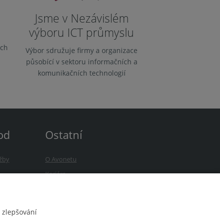
Jsme v Nezávislém
výboru ICT průmyslu
ích
Výbor sdružuje firmy a organizace
působící v sektoru informačních a
komunikačních technologií
od
Ostatní
žby
O Avonetu
b
Kariéra
zky
Novinky
 zlepšování