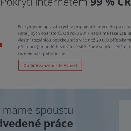
Pokrytí internetem
99 % ČR
Poskytujeme opravdu rychlé připojení k internetu po cel
i sítě jiných operátorů. Od roku 2017 nabízíme také
LTE i
vlastní rozsáhlou optickou síť s více než 20 000 přípojkam
přístupových bodů bezdrátové sítě. Sami se přesvědčte o v
rezervě naší páteřní sítě.
On-line zatížení sítě Avonet
u máme spoustu
dvedené práce