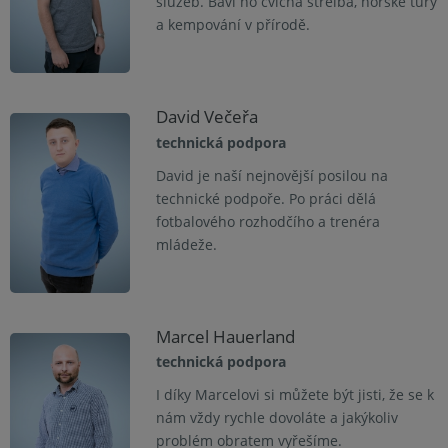
služeb. Baví ho cvičná střelba, horské tůry
a kempování v přírodě.
David Večeřa
technická podpora
David je naší nejnovější posilou na
technické podpoře. Po práci dělá
fotbalového rozhodčího a trenéra
mládeže.
Marcel Hauerland
technická podpora
I díky Marcelovi si můžete být jisti, že se k
nám vždy rychle dovoláte a jakýkoliv
problém obratem vyřešíme.