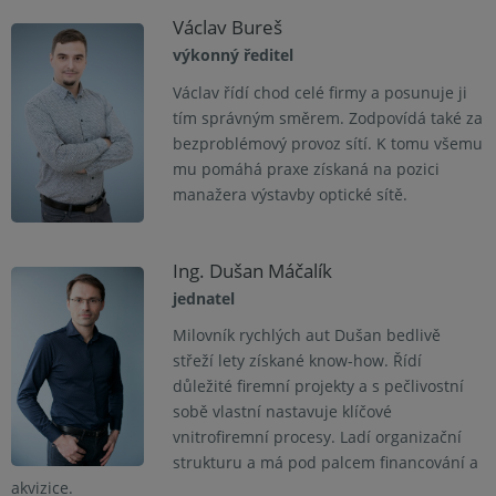
Václav Bureš
výkonný ředitel
Václav řídí chod celé firmy a posunuje ji
tím správným směrem. Zodpovídá také za
bezproblémový provoz sítí. K tomu všemu
mu pomáhá praxe získaná na pozici
manažera výstavby optické sítě.
Ing. Dušan Máčalík
jednatel
Milovník rychlých aut Dušan bedlivě
střeží lety získané know-how. Řídí
důležité firemní projekty a s pečlivostní
sobě vlastní nastavuje klíčové
vnitrofiremní procesy. Ladí organizační
strukturu a má pod palcem financování a
akvizice.