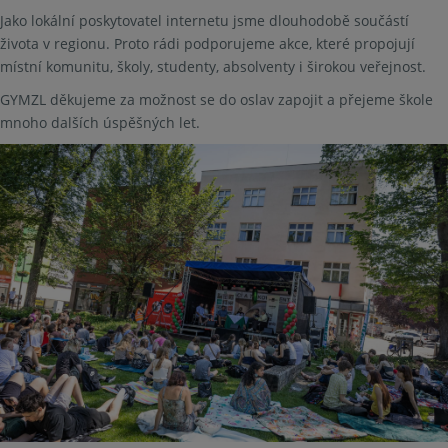
Jako lokální poskytovatel internetu jsme dlouhodobě součástí
života v regionu. Proto rádi podporujeme akce, které propojují
místní komunitu, školy, studenty, absolventy i širokou veřejnost.
GYMZL děkujeme za možnost se do oslav zapojit a přejeme škole
mnoho dalších úspěšných let.