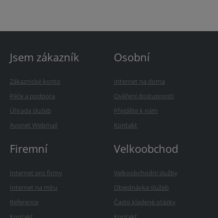
Jsem zákazník
Osobní
Zákaznické konto
Internet na doma
Péče a podpora
Ověření dostupnosti
Úhrada služeb
Přejděte k nám
Avonet Webmail
Kontakt
Firemní
Velkoobchod
Internet pro firmy
Velkoobchodní služby
Internet na míru
Objednávka služeb
Reference
Často kladené otázky
Kontakt
Kontakt