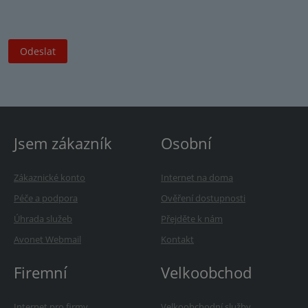
Jsem zákazník
Osobní
Zákaznické konto
Internet na doma
Péče a podpora
Ověření dostupnosti
Úhrada služeb
Přejděte k nám
Avonet Webmail
Kontakt
Firemní
Velkoobchod
Internet pro firmy
Velkoobchodní služby