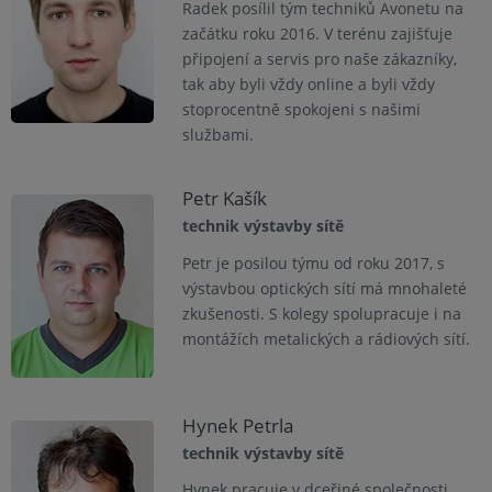
Radek posílil tým techniků Avonetu na
začátku roku 2016. V terénu zajišťuje
připojení a servis pro naše zákazníky,
tak aby byli vždy online a byli vždy
stoprocentně spokojeni s našimi
službami.
Petr Kašík
technik výstavby sítě
Petr je posilou týmu od roku 2017, s
výstavbou optických sítí má mnohaleté
zkušenosti. S kolegy spolupracuje i na
montážích metalických a rádiových sítí.
Hynek Petrla
technik výstavby sítě
Hynek pracuje v dceřiné společnosti