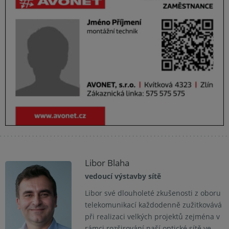
Libor Blaha
vedoucí výstavby sítě
Libor své dlouholeté zkušenosti z oboru
telekomunikací každodenně zužitkovává
při realizaci velkých projektů zejména v
rámci rozširování naší optické sítě ve