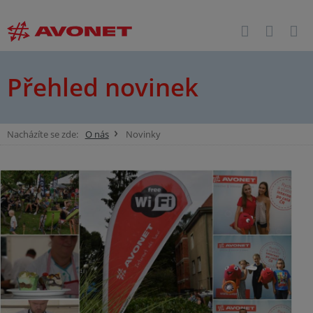
Přehled novinek
Nacházíte se zde:
O nás
Novinky