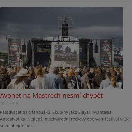
Avonet na Mastrech nesmí chybět
18. 7. 2016
Pětadvacet tisíc fanoušků. Skupiny jako Slayer, Avantasia,
Apocalyptika. Nejlepší mezinárodní rockový open-air festival v ČR
se neobejde bez...