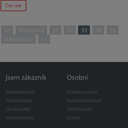
Číst celé
<<
Předchozí
31
32
33
34
35
Následující
>>
Jsem zákazník
Osobní
Zákaznické konto
Internet na doma
Péče a podpora
Ověření dostupnosti
Úhrada služeb
Přejděte k nám
Avonet Webmail
Kontakt