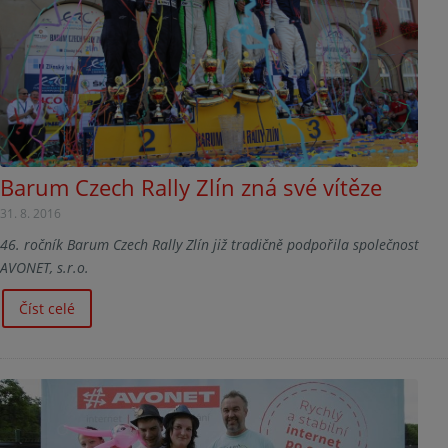
Barum Czech Rally Zlín zná své vítěze
31. 8. 2016
46. ročník Barum Czech Rally Zlín již tradičně podpořila společnost
AVONET, s.r.o.
Číst celé