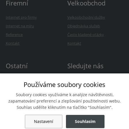
Firemní
Velkoobchod
Internet pro firmy
Velkoobchodní služby
Internet na míru
Objednávka služeb
Reference
Často kladené otázky
Kontakt
Kontakt
Ostatní
Sledujte nás
O Avonetu
Používáme soubory cookies
Kariéra
Soubory cookies využíváme k analýze návštěvnosti,
Novinky
zapamatování preferencí a zlepšování použitelnosti webu.
Souhlas udělíte kliknutím na tlačítko "Souhlasím".
Nastavení
Souhlasím