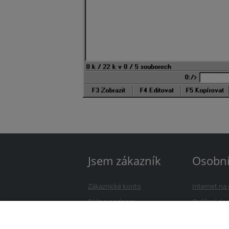
Jsem zákazník
Osobn
Zákaznické konto
Internet n
Péče a podpora
Ověření dos
Úhrada služeb
Přejděte k 