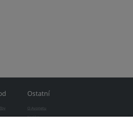
od
Ostatní
žby
O Avonetu
b
Kariéra
zky
Novinky