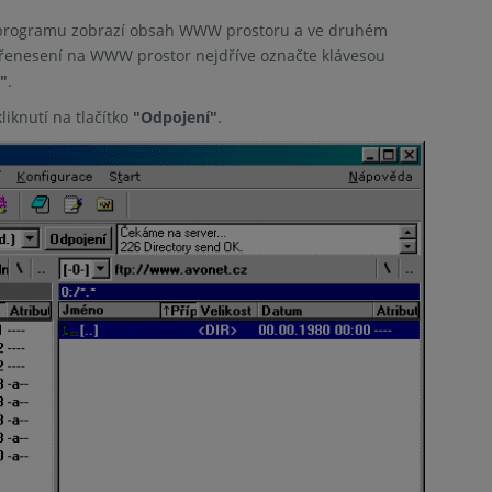
 programu zobrazí obsah WWW prostoru a ve druhém
přenesení na WWW prostor nejdříve označte klávesou
"
.
iknutí na tlačítko
"Odpojení"
.