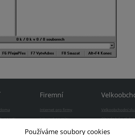
í
Firemní
Velkoobch
a doma
Internet pro firmy
Velkoobchodní slu
tupnosti
Internet na míru
Objednávka služe
nám
Reference
Často kladené otá
Používáme soubory cookies