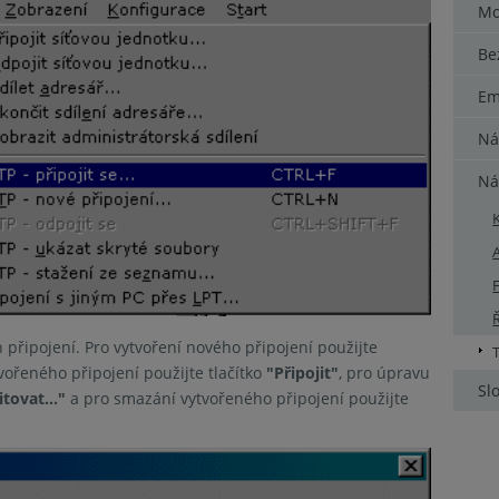
Mo
Be
Em
Ná
Ná
F
 připojení. Pro vytvoření nového připojení použijte
tvořeného připojení použijte tlačítko
"Připojit"
, pro úpravu
Sl
itovat..."
a pro smazání vytvořeného připojení použijte