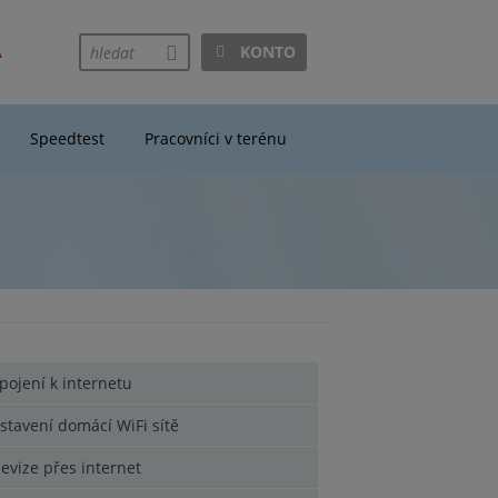
A
KONTO
hledej
Speedtest
Pracovníci v terénu
ipojení k internetu
stavení domácí WiFi sítě
levize přes internet