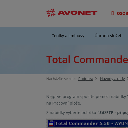
OSOB
Ceníky a smlouvy
Úhrada služeb
Total Commande
Nacházíte se zde:
Podpora
Návody a rady
Nejprve program spusťte pomocí nabídky
na Pracovní ploše.
Z nabídky vyberte položku
"Síť/FTP - připoj