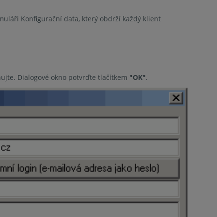
uláři Konfigurační data, který obdrží každý klient
ujte. Dialogové okno potvrďte tlačítkem
"OK"
.