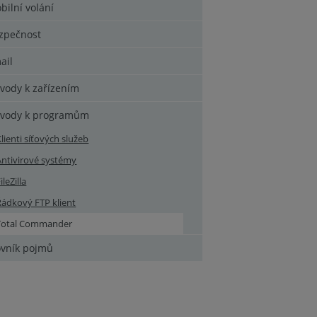
bilní volání
zpečnost
ail
vody k zařízením
vody k programům
Klienti síťových služeb
Antivirové systémy
ileZilla
Řádkový FTP klient
Total Commander
ovník pojmů