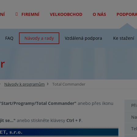
NÍ
FIREMNÍ
VELKOOBCHOD
O NÁS
PODPOR
FAQ
Návody a rady
Vzdálená podpora
Ke stažení
r
Návody k programům
Total Commander
"Start/Programy/Total Commander"
anebo přes ikonu
Př
Na
it se..."
anebo stiskněte klávesy
Ctrl + F
.
Te