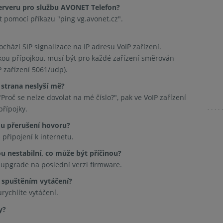
erveru pro službu AVONET Telefon?
t pomocí příkazu "ping vg.avonet.cz".
chází SIP signalizace na IP adresu VoIP zařízení.
tskou přípojkou, musí být pro každé zařízení směrován
 zařízení 5061/udp).
strana neslyší mě?
roč se nelze dovolat na mé číslo?", pak ve VoIP zařízení
přípojky.
u přerušení hovoru?
připojení k internetu.
ou nestabilní, co může být příčinou?
e upgrade na poslední verzi firmware.
a spuštěním vytáčení?
urychlíte vytáčení.
y?