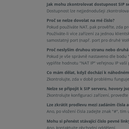
Jak mohu zkontrolovat dostupnost SIP s
Dostupnost lze nejjednodušeji zkontrolova
Proč se nelze dovolat na mé číslo?
Pokud používáte NAT, pak prověřte, zda pro
Používáte-li více zařízení za jednou klien
samostatný port (např. port pro druhé VoIP
Proč neslyším druhou stranu nebo druhá 
Pokud je vše správně nastaveno dle bodu "P
vyplňte hodnotu "NAT IP" veřejnou IP vaší 
Co mám dělat, když dochází k náhodném
Zkontrolujte, zda v době problému funguje 
Nelze se připojit k SIP serveru, hovory js
Zkontrolujte konfiguraci zařízení, proveďt
Lze zkrátit prodlevu mezi zadáním čísla 
Ano, po vložení čísla zadejte znak "#", tím 
Mohu si přenést stávající číslo pevné link
Ano, kontaktujte obchodní oddělení.