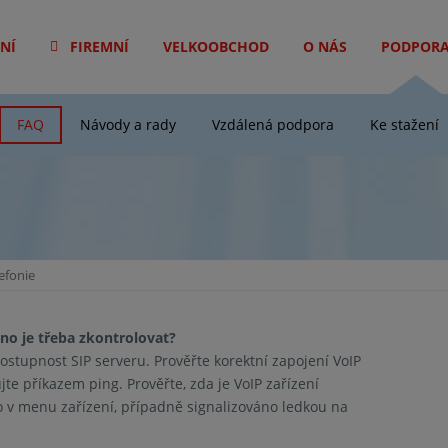
NÍ
FIREMNÍ
VELKOOBCHOD
O NÁS
PODPOR
FAQ
Návody a rady
Vzdálená podpora
Ke stažení
efonie
hno je třeba zkontrolovat?
dostupnost SIP serveru. Prověřte korektní zapojení VoIP
ujte příkazem ping. Prověřte, zda je VoIP zařízení
o v menu zařízení, případně signalizováno ledkou na