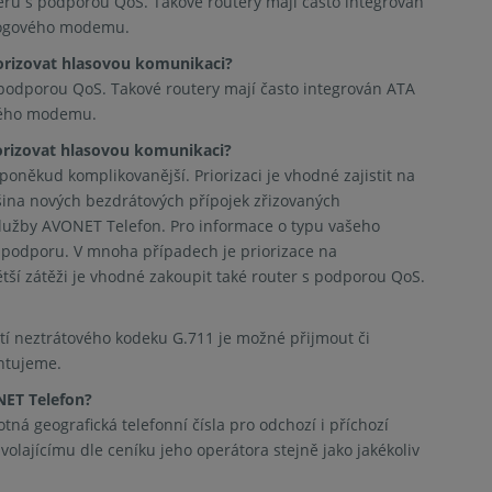
eru s podporou QoS. Takové routery mají často integrován
logového modemu.
orizovat hlasovou komunikaci?
 podporou QoS. Takové routery mají často integrován ATA
vého modemu.
orizovat hlasovou komunikaci?
oněkud komplikovanější. Priorizaci je vhodné zajistit na
ina nových bezdrátových přípojek zřizovaných
lužby AVONET Telefon. Pro informace o typu vašeho
u podporu. V mnoha případech je priorizace na
ší zátěži je vhodné zakoupit také router s podporou QoS.
tí neztrátového kodeku G.711 je možné přijmout či
ntujeme.
NET Telefon?
á geografická telefonní čísla pro odchozí i příchozí
 volajícímu dle ceníku jeho operátora stejně jako jakékoliv