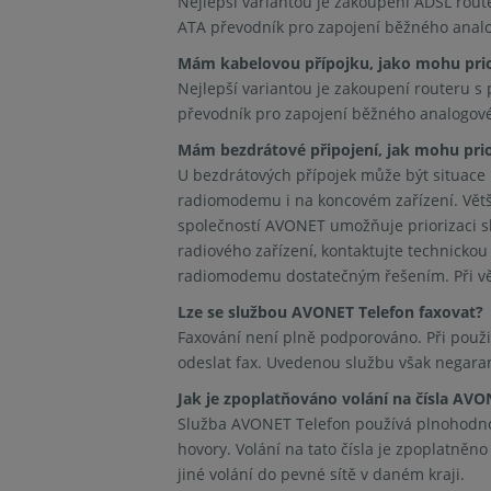
Nejlepší variantou je zakoupení ADSL rout
ATA převodník pro zapojení běžného ana
Mám kabelovou přípojku, jako mohu pri
Nejlepší variantou je zakoupení routeru s
převodník pro zapojení běžného analogo
Mám bezdrátové připojení, jak mohu pri
U bezdrátových přípojek může být situace p
radiomodemu i na koncovém zařízení. Větš
společností AVONET umožňuje priorizaci s
radiového zařízení, kontaktujte technicko
radiomodemu dostatečným řešením. Při vět
Lze se službou AVONET Telefon faxovat?
Faxování není plně podporováno. Při použi
odeslat fax. Uvedenou službu však negara
Jak je zpoplatňováno volání na čísla AVO
Služba AVONET Telefon používá plnohodnotn
hovory. Volání na tato čísla je zpoplatněno
jiné volání do pevné sítě v daném kraji.