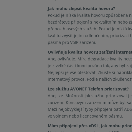
Jak mohu zlepšit kvalitu hovoru?
Pokud je nízká kvalita hovoru způsobena n
bezdrátové připojení s nekvalitním nebo 
přenos hlasových služeb. Pokud je nízká kv
kvalitu zvýšit jejím odlehčením, prioriz
pásma pro VoIP zařízení.
Ovlivňuje kvalitu hovoru zatížení interne
Ano, ovlivňuje. Míra degradace kvality hovo
je z velké části koncipována tak, aby byl 
Nejlepší je vše otestovat. Zkuste si napřík
internetový provoz. Podle našich zkušenos
Lze službu AVONET Telefon priorizovat?
Ano, lze. Možností jak službu priorizovat j
zařízení. Koncovým zařízením může být sam
Mezi nejobvyklejší typy připojení patří ADS
ve volném nebo licencovaném pásmu.
Mám připojení přes xDSL, jak mohu prio