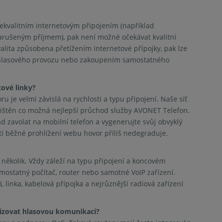
ekvalitním internetovým připojením (například
zarušeným příjmem), pak není možné očekávat kvalitní
alita způsobena přetížením internetové přípojky, pak lze
ací hlasového provozu nebo zakoupením samostatného
tové linky?
ru je velmi závislá na rychlosti a typu připojení. Naše síť
zajištěn co možná nejlepší průchod služby AVONET Telefon.
lad zavolat na mobilní telefon a vygenerujte svůj obvyklý
tí běžné prohlížení webu hovor příliš nedegraduje.
e několik. Vždy záleží na typu připojení a koncovém
ostatný počítač, router nebo samotné VoIP zařízení.
L linka, kabelová přípojka a nejrůznější radiová zařízení
rizovat hlasovou komunikaci?