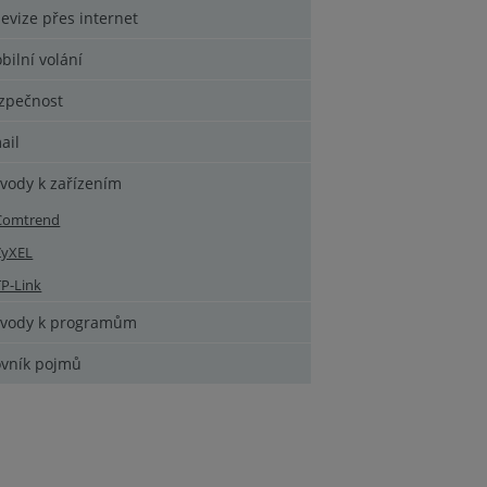
levize přes internet
bilní volání
zpečnost
ail
vody k zařízením
Comtrend
ZyXEL
TP-Link
vody k programům
ovník pojmů