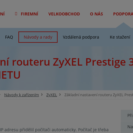
NÍ
FIREMNÍ
VELKOOBCHOD
O NÁS
PODPOR
FAQ
Návody a rady
Vzdálená podpora
Ke stažení
ní routeru ZyXEL Prestige
NETU
Návody k zařízením
ZyXEL
Základní nastavení routeru ZyXEL Pres
Př
Na
IP adresu přidělil počítači automaticky. Počítač je třeba