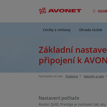
OSOB
Ceníky a smlouvy
Úhrada služeb
Základní nastave
připojení k AVO
Nacházíte se zde:
Podpora
Návody a rady
Nastavení počítače
Router ZyXEL Prestige je nastaven tak, aby 