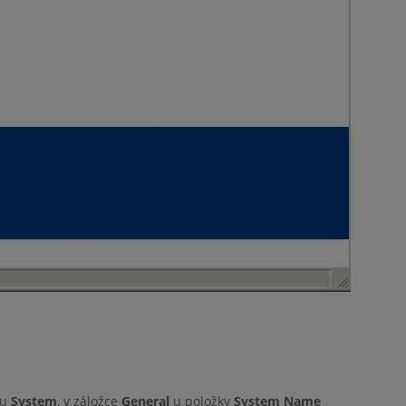
ku
System
, v záložce
General
u položky
System Name