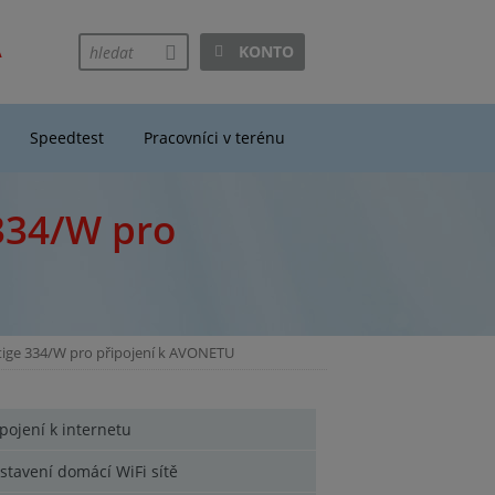
A
KONTO
hledej
Speedtest
Pracovníci v terénu
 334/W pro
tige 334/W pro připojení k AVONETU
ipojení k internetu
stavení domácí WiFi sítě