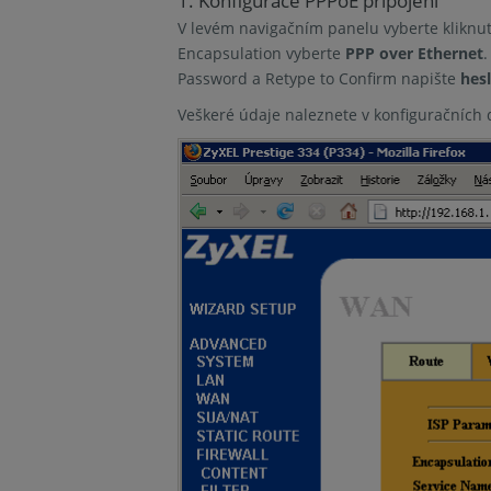
1. Konfigurace PPPoE pripojeni
V levém navigačním panelu vyberte kliknu
Encapsulation vyberte
PPP over Ethernet
Password a Retype to Confirm napište
hes
Veškeré údaje naleznete v konfiguračních 