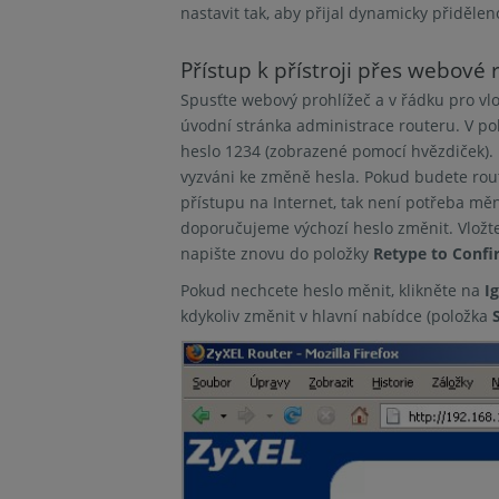
nastavit tak, aby přijal dynamicky přiděl
Přístup k přístroji přes webové 
Spusťte webový prohlížeč a v řádku pro vl
úvodní stránka administrace routeru. V po
heslo 1234 (zobrazené pomocí hvězdiček). 
vyzváni ke změně hesla. Pokud budete rout
přístupu na Internet, tak není potřeba mě
doporučujeme výchozí heslo změnit. Vložt
napište znovu do položky
Retype to Confi
Pokud nechcete heslo měnit, klikněte na
I
kdykoliv změnit v hlavní nabídce (položka