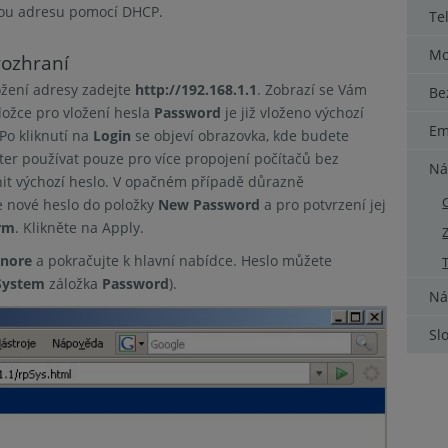
enou adresu pomocí DHCP.
Te
Mo
rozhraní
ožení adresy zadejte
http://192.168.1.1
. Zobrazí se Vám
Be
ložce pro vložení hesla
Password
je již vloženo výchozí
Em
Po kliknutí na
Login
se objeví obrazovka, kde budete
er používat pouze pro více propojení počítačů bez
Ná
nit výchozí heslo. V opačném případě důrazně
e nové heslo do položky
New Password
a pro potvrzení jej
rm
. Klikněte na Apply.
gnore
a pokračujte k hlavní nabídce. Heslo můžete
System
záložka
Password
).
Ná
Sl