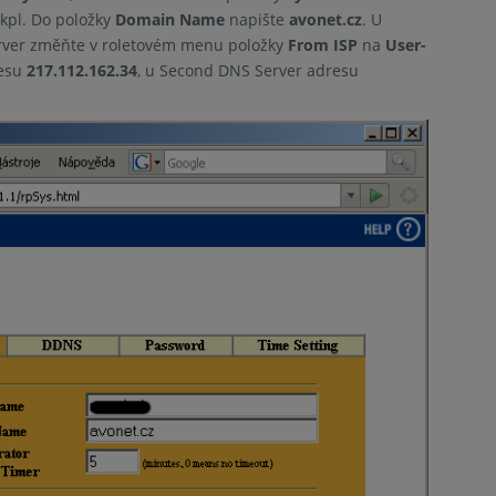
kpl. Do položky
Domain Name
napište
avonet.cz
. U
erver změňte v roletovém menu položky
From ISP
na
User-
resu
217.112.162.34
, u Second DNS Server adresu