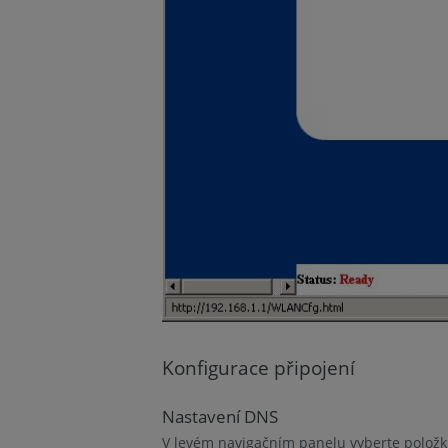
Konfigurace připojení
Nastavení DNS
V levém navigačním panelu vyberte polož