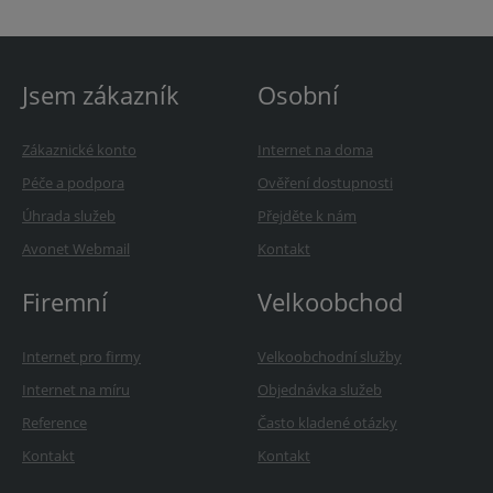
Jsem zákazník
Osobní
Zákaznické konto
Internet na doma
Péče a podpora
Ověření dostupnosti
Úhrada služeb
Přejděte k nám
Avonet Webmail
Kontakt
Firemní
Velkoobchod
Internet pro firmy
Velkoobchodní služby
Internet na míru
Objednávka služeb
Reference
Často kladené otázky
Kontakt
Kontakt