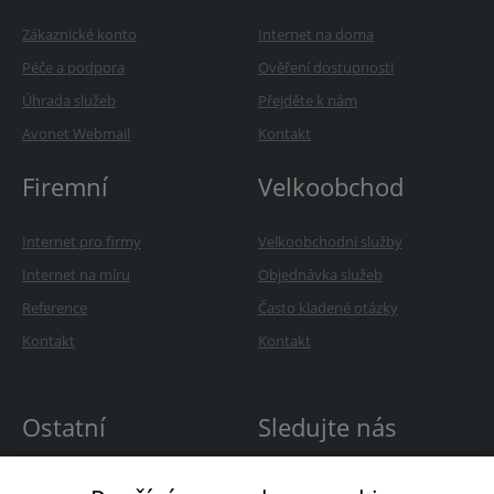
Zákaznické konto
Internet na doma
Péče a podpora
Ověření dostupnosti
Úhrada služeb
Přejděte k nám
Avonet Webmail
Kontakt
Firemní
Velkoobchod
Internet pro firmy
Velkoobchodní služby
Internet na míru
Objednávka služeb
Reference
Často kladené otázky
Kontakt
Kontakt
Ostatní
Sledujte nás
O Avonetu