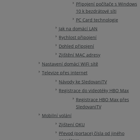
Připojení počítače s Windows
10 k bezdrátové síti
PC Card technologie
Jak na domácí LAN
Rychlost připojení
Dohled připojení
Zjištění MAC adresy
Nastavení domácí WiFi sítě
Televize přes internet
Návody ke SledovaniTV
Registrace do videotéky HBO Max
Registrace HBO Max přes
SledovaniTV
Mobilní volání
Zjištení OKU
Převod (portace) čísla od jiného