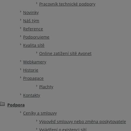
Pracovník technické podpory
Novinky
Náš tým
Reference
Podporujeme
Kvalita sítě
Online zatížení sítě Avonet
Webkamery
Historie
Propagace
Plachty
Kontakty
Podpora
Ceníky a smlouvy
Výpověď smlouvy nebo změna poskytovatele
Vyjádření o existenci sítí