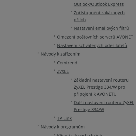
Outlook/Outlook Express
Zpřístupnění zakázaných
příloh
Nastavení emailových filtrů
Omezení poštovních serverů AVONET
Nastavení schválených odesílatelů
Návody k zařízením
Comtrend
ZyXEL
Základní nastavení routeru
ZyXEL Prestige 334/W pro
připojení k AVONETU
Další nastavení routeru ZyXEL
Prestige 334/W
TP-Link
Návody k programům
Klienti síťových služeb