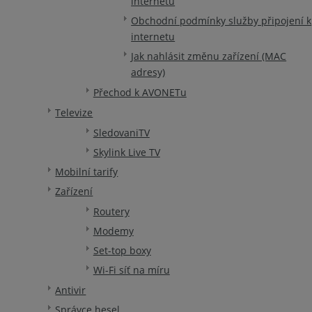
internetu
Obchodní podmínky služby připojení k
internetu
Jak nahlásit změnu zařízení (MAC
adresy)
Přechod k AVONETu
Televize
SledovaniTV
Skylink Live TV
Mobilní tarify
Zařízení
Routery
Modemy
Set-top boxy
Wi-Fi síť na míru
Antivir
Správce hesel